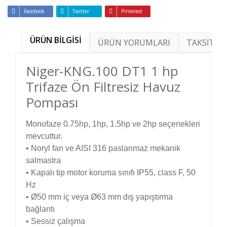
Facebook
Twitter
Pinterest
ÜRÜN BİLGİSİ
ÜRÜN YORUMLARI
TAKSİT SE
Niger-KNG.100 DT1 1 hp
Trifaze Ön Filtresiz Havuz
Pompası
Monofaze 0.75hp, 1hp, 1.5hp ve 2hp seçenekleri
mevcuttur.
• Noryl fan ve AISI 316 paslanmaz mekanik
salmastra
• Kapalı tip motor koruma sınıfı IP55, class F, 50
Hz
• Ø50 mm iç veya Ø63 mm dış yapıştırma
bağlantı
• Sessiz çalışma