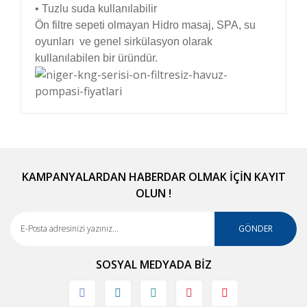
• Tuzlu suda kullanılabilir
Ön filtre sepeti olmayan
Hidro masaj, SPA, su
oyunları
ve genel sirkülasyon
olarak
kullanılabilen bir üründür.
Bu ürünün fiyat bilgisi, resim, ürün açıklamalarında
ve diğer konularda yetersiz gördüğünüz noktaları
Bu ürüne ilk yorumu siz yapın!
öneri formunu kullanarak tarafımıza iletebilirsiniz.
Görüş ve önerileriniz için teşekkür ederiz.
KAMPANYALARDAN HABERDAR OLMAK İÇİN KAYIT
OLUN !
Yorum Yaz
Ürün resmi kalitesiz, bozuk veya görüntülenemiyor.
Ürün açıklamasında eksik bilgiler bulunuyor.
GÖNDER
Ürün bilgilerinde hatalar bulunuyor.
SOSYAL MEDYADA BİZ
Ürün fiyatı diğer sitelerden daha pahalı.
Bu ürüne benzer farklı alternatifler olmalı.