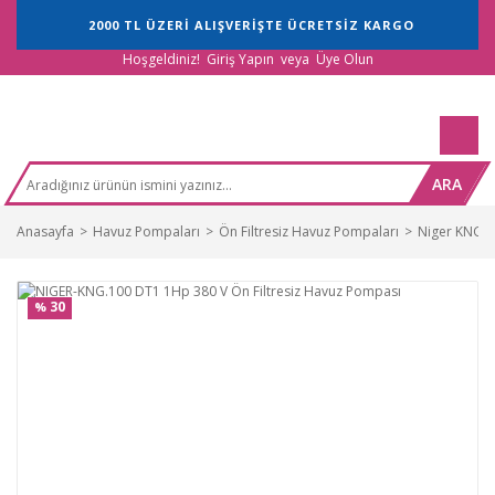
2000 TL ÜZERİ ALIŞVERİŞTE ÜCRETSİZ KARGO
Hoşgeldiniz!
Giriş Yapın
veya
Üye Olun
ARA
Anasayfa
Havuz Pompaları
Ön Filtresiz Havuz Pompaları
Niger KNG S
30
%