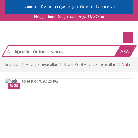
2000 TL ÜZERİ ALIŞVERİŞTE ÜCRETSİZ KARGO
Hoşgeldiniz!
Giriş Yapın
veya
Üye Olun
ARA
Anasayfa
Havuz Kimyasalları
Super Pool Havuz Kimyasalları
Multi Tab
25
%