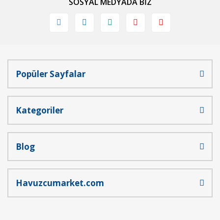
SOSYAL MEDYADA BİZ
Ürün fiyatı diğer sitelerden daha pahalı.
Bu ürüne benzer farklı alternatifler olmalı.
Popüler Sayfalar
Gönder
Kategoriler
Blog
Havuzcumarket.com