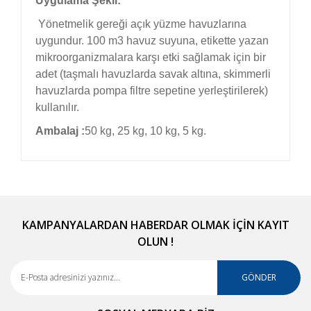
Uygulama Şekli:
Yönetmelik gereği açık yüzme havuzlarına
uygundur. 100 m3 havuz suyuna, etikette yazan
mikroorganizmalara karşı etki sağlamak için bir
adet (taşmalı havuzlarda savak altına, skimmerli
havuzlarda pompa filtre sepetine yerleştirilerek)
kullanılır.
Ambalaj :
50 kg, 25 kg, 10 kg, 5 kg.
Bu ürünün fiyat bilgisi, resim, ürün açıklamalarında
ve diğer konularda yetersiz gördüğünüz noktaları
Bu ürüne ilk yorumu siz yapın!
öneri formunu kullanarak tarafımıza iletebilirsiniz.
Görüş ve önerileriniz için teşekkür ederiz.
KAMPANYALARDAN HABERDAR OLMAK İÇİN KAYIT
OLUN !
Yorum Yaz
Ürün resmi kalitesiz, bozuk veya görüntülenemiyor.
Ürün açıklamasında eksik bilgiler bulunuyor.
GÖNDER
Ürün bilgilerinde hatalar bulunuyor.