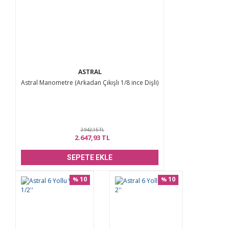
ASTRAL
Astral Manometre (Arkadan Çıkışlı 1/8 ince Dişli)
2.942,15 TL
2.647,93 TL
SEPETE EKLE
10
10
%
%