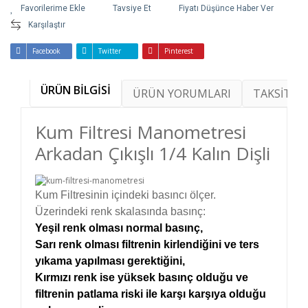
Tavsiye Et
Fiyatı Düşünce Haber Ver
Karşılaştır
Facebook
Twitter
Pinterest
ÜRÜN BİLGİSİ
ÜRÜN YORUMLARI
TAKSİT SE
Kum Filtresi Manometresi
Arkadan Çıkışlı 1/4 Kalın Dişli
Kum Filtresinin içindeki basıncı ölçer.
Üzerindeki renk skalasında basınç:
Yeşil renk olması normal basınç,
Sarı renk olması filtrenin kirlendiğini ve ters
yıkama yapılması gerektiğini,
Kırmızı renk ise yüksek basınç olduğu ve
filtrenin patlama riski ile karşı karşıya olduğu