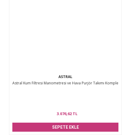
Ürün fiyatı diğer sitelerden daha pahalı.
Bu ürüne benzer farklı alternatifler olmalı.
Gönder
ASTRAL
Astral Kum Filtresi Manometresi ve Hava Purjör Takımı Komple
3.076,62 TL
SEPETE EKLE