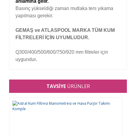
anlamına gelir.
Basınç yükseldiği zaman mutlaka ters yıkama
yapılması gerekir.
GEMAŞ ve ATLASPOOL MARKA TÜM KUM
FİLTRELERİ İÇİN UYUMLUDUR.
Q300/400/500/600/750/920 mm filtreler için
uygundur
.
Bu ürünün fiyat bilgisi, resim, ürün açıklamalarında
ve diğer konularda yetersiz gördüğünüz noktaları
TAVSİYE
ÜRÜNLER
Bu ürüne ilk yorumu siz yapın!
öneri formunu kullanarak tarafımıza iletebilirsiniz.
Görüş ve önerileriniz için teşekkür ederiz.
Yorum Yaz
Ürün resmi kalitesiz, bozuk veya görüntülenemiyor.
Ürün açıklamasında eksik bilgiler bulunuyor.
Ürün bilgilerinde hatalar bulunuyor.