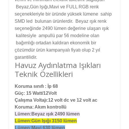
Beyaz,Gün lşığı,Mavi ve FULL RGB renk
seçenekleriyle bir üründe yüksek lümene sahip
SMD led bulunan ürünlerdir. Beyaz ışık renk
seçeneğinde 2490 lümen değerine ulaşan ışık
kalitesiyle ampullü par 56 modeline olan
bağımlığı ortadan kaldıran ekonomik bir
çözümdür ürün kampanyalı fiyatı olup 2 yıl
garantilidir.
Havuz Aydınlatma Işıkları
Teknik Özellikleri
Koruma sınıfı : İp 68
Güç: 15 Watt/12Volt
Çalışma Voltajı:12 volt dc ve 12 volt ac
Koruma: Akım kontrollü
Lümen:Beyaz ışık 2490 lümen
Lümen:Gün Işığı 3150 lümen
Lümen:Mavi 630 lümen