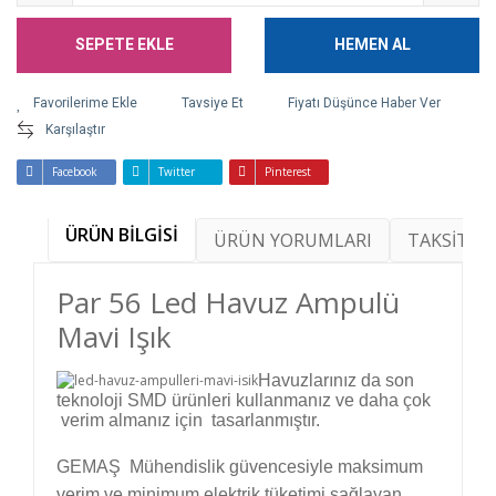
SEPETE EKLE
HEMEN AL
Tavsiye Et
Fiyatı Düşünce Haber Ver
Karşılaştır
Facebook
Twitter
Pinterest
ÜRÜN BİLGİSİ
ÜRÜN YORUMLARI
TAKSİT SE
Par 56 Led Havuz Ampulü
Mavi Işık
Havuzlarınız da son
teknoloji SMD ürünleri kullanmanız ve daha çok
verim almanız için tasarlanmıştır.
GEMAŞ Mühendislik güvencesiyle maksimum
verim ve minimum elektrik tüketimi sağlayan