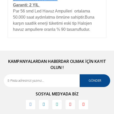
Garanti: 2 YIL
Par 56 smd Led Havuz Ampulleri ortalama
50.000 saat aydınlatma ömrüne sahiptir.Buna
karşın saatlik enerji tüketimi eski tip Halojen
havuz ampullere oranla % 90 tasarrufludur.
Bu ürünün fiyat bilgisi, resim, ürün açıklamalarında
ve diğer konularda yetersiz gördüğünüz noktaları
Bu ürüne ilk yorumu siz yapın!
öneri formunu kullanarak tarafımıza iletebilirsiniz.
Görüş ve önerileriniz için teşekkür ederiz.
KAMPANYALARDAN HABERDAR OLMAK İÇİN KAYIT
OLUN !
Yorum Yaz
Ürün resmi kalitesiz, bozuk veya görüntülenemiyor.
Ürün açıklamasında eksik bilgiler bulunuyor.
GÖNDER
Ürün bilgilerinde hatalar bulunuyor.
SOSYAL MEDYADA BİZ
Ürün fiyatı diğer sitelerden daha pahalı.
Bu ürüne benzer farklı alternatifler olmalı.