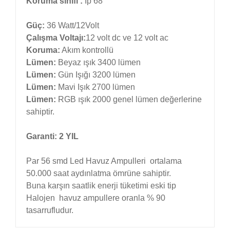
Koruma sınıfı :
İp 68
Güç:
36 Watt/12Volt
Çalışma Voltajı:
12 volt dc ve 12 volt ac
Koruma:
Akım kontrollü
Lümen:
Beyaz ışık 3400 lümen
Lümen:
Gün Işığı 3200 lümen
Lümen:
Mavi Işık 2700 lümen
Lümen:
RGB ışık 2000 genel lümen değerlerine
sahiptir.
Garanti: 2 YIL
Par 56 smd Led Havuz Ampulleri ortalama
50.000 saat aydınlatma ömrüne sahiptir.
Buna karşın saatlik enerji tüketimi eski tip
Halojen havuz ampullere oranla % 90
tasarrufludur.