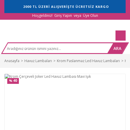
2000 TL ÜZERİ ALIŞVERİŞTE ÜCRETSİZ KARGO
Hoşgeldiniz!
Giriş Yapın
veya
Üye Olun
ARA
Anasayfa
Havuz Lambaları
Krom Paslanmaz Led Havuz Lambaları
Kro
40
%