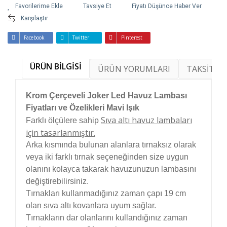
Tavsiye Et
Fiyatı Düşünce Haber Ver
Karşılaştır
Facebook
Twitter
Pinterest
ÜRÜN BİLGİSİ
ÜRÜN YORUMLARI
TAKSİT SE
Krom Çerçeveli Joker Led Havuz Lambası
Fiyatları ve Özelikleri Mavi Işık
Sıva altı havuz lambaları
Farklı ölçülere sahip
için tasarlanmıştır.
Arka kısmında bulunan alanlara tırnaksız olarak
veya iki farklı tırnak seçeneğinden size uygun
olanını kolayca takarak havuzunuzun lambasını
değiştirebilirsiniz.
Tırnakları kullanmadığınız zaman çapı 19 cm
olan sıva altı kovanlara uyum sağlar.
Tırnakların dar olanlarını kullandığınız zaman