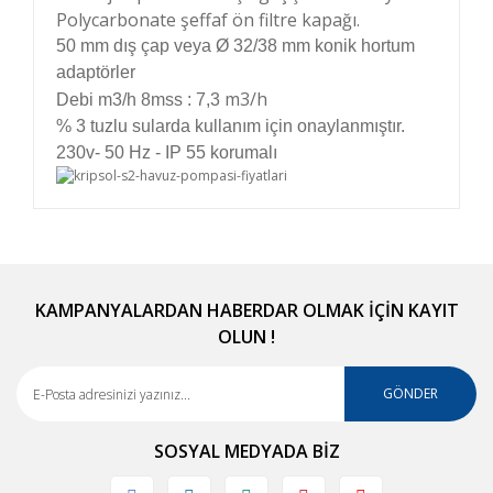
Polycarbonate şeffaf ön filtre kapağı.
50 mm dış çap veya Ø 32/38 mm konik hortum
adaptörler
m3/h
Debi m3/h 8mss : 7,3
% 3 tuzlu sularda kullanım için onaylanmıştır.
230v- 50 Hz - IP 55 korumalı
Bu ürünün fiyat bilgisi, resim, ürün açıklamalarında
ve diğer konularda yetersiz gördüğünüz noktaları
Bu ürüne ilk yorumu siz yapın!
öneri formunu kullanarak tarafımıza iletebilirsiniz.
Görüş ve önerileriniz için teşekkür ederiz.
KAMPANYALARDAN HABERDAR OLMAK İÇİN KAYIT
OLUN !
Yorum Yaz
Ürün resmi kalitesiz, bozuk veya görüntülenemiyor.
Ürün açıklamasında eksik bilgiler bulunuyor.
GÖNDER
Ürün bilgilerinde hatalar bulunuyor.
SOSYAL MEDYADA BİZ
Ürün fiyatı diğer sitelerden daha pahalı.
Bu ürüne benzer farklı alternatifler olmalı.