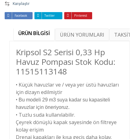
Karşılaştır
Facebook
Twitter
Pinterest
ÜRÜN BİLGİSİ
ÜRÜN YORUMLARI
TAKSİT SE
Kripsol S2 Serisi 0,33 Hp
Havuz Pompası Stok Kodu:
11515113148
• Küçük havuzlar ve / veya yer üstü havuzları
için dizayn edilmiştir
•
Bu modeli 29 m3 suya kadar su kapasiteli
havuzlar için öneriyoruz.
• Tuzlu suda kullanılabilir.
Çeyrek dönüşlü
kapak sayesinde
ön filtreye
kolay
erişim
Drenaj kapakları
ile kışa geçiş daha
kolay
.