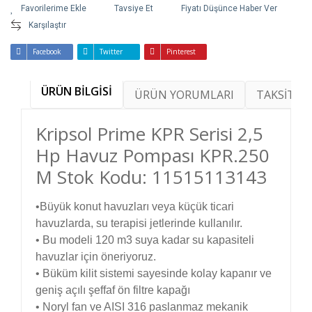
Tavsiye Et
Fiyatı Düşünce Haber Ver
Karşılaştır
Facebook
Twitter
Pinterest
ÜRÜN BİLGİSİ
ÜRÜN YORUMLARI
TAKSİT SE
Kripsol Prime KPR Serisi 2,5
Hp Havuz Pompası KPR.250
M Stok Kodu: 11515113143
•Büyük konut havuzları veya küçük ticari
havuzlarda, su terapisi jetlerinde kullanılır.
• Bu modeli 120 m3 suya kadar su kapasiteli
havuzlar için öneriyoruz.
• Büküm kilit sistemi sayesinde kolay kapanır ve
geniş açılı şeffaf ön filtre kapağı
• Noryl fan ve AISI 316 paslanmaz mekanik