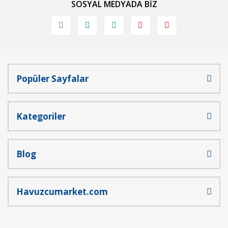
SOSYAL MEDYADA BİZ
Ürün fiyatı diğer sitelerden daha pahalı.
Bu ürüne benzer farklı alternatifler olmalı.
Popüler Sayfalar
Gönder
Kategoriler
Blog
Havuzcumarket.com