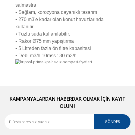
salmastra
• Sağlam, korozyona dayanıklı tasarım
• 270 m3'e kadar olan konut havuzlarında
kullanılır
• Tuzlu suda kullanılabilir.
• Rakor Ø75 mm yapıştırma
• 5 Litreden fazla ön filtre kapasitesi
• Debi m3/h 10mss : 30 m3/h
Bu ürünün fiyat bilgisi, resim, ürün açıklamalarında
ve diğer konularda yetersiz gördüğünüz noktaları
Bu ürüne ilk yorumu siz yapın!
öneri formunu kullanarak tarafımıza iletebilirsiniz.
Görüş ve önerileriniz için teşekkür ederiz.
KAMPANYALARDAN HABERDAR OLMAK İÇİN KAYIT
OLUN !
Yorum Yaz
Ürün resmi kalitesiz, bozuk veya görüntülenemiyor.
Ürün açıklamasında eksik bilgiler bulunuyor.
GÖNDER
Ürün bilgilerinde hatalar bulunuyor.