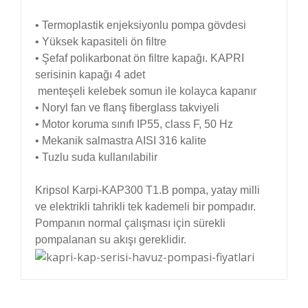
•
Termoplastik enjeksiyonlu pompa gövdesi
• Yüksek kapasiteli ön filtre
• Şefaf polikarbonat ön filtre kapağı. KAPRI
serisinin kapağı 4 adet
menteşeli kelebek somun ile kolayca kapanır
• Noryl fan ve flanş fiberglass takviyeli
• Motor koruma sınıfı IP55, class F, 50 Hz
• Mekanik salmastra AISI 316 kalite
• Tuzlu suda kullanılabilir
Kripsol Karpi-
KAP300 T1.B
pompa, yatay milli
ve elektrikli tahrikli tek kademeli bir pompadır.
Pompanın normal çalışması için sürekli
pompalanan su akışı gereklidir.
Bu ürünün fiyat bilgisi, resim, ürün açıklamalarında