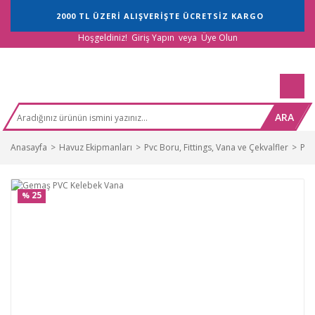
2000 TL ÜZERİ ALIŞVERİŞTE ÜCRETSİZ KARGO
Hoşgeldiniz!
Giriş Yapın
veya
Üye Olun
ARA
Anasayfa
Havuz Ekipmanları
Pvc Boru, Fittings, Vana ve Çekvalfler
Pvc
25
%