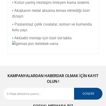
• Kolun yanlış montajını önleyen kama sistemi.
• Akışkanın metal aksama temas etmediği özel
dizayn.
• Paslanmaz çelik cıvatalar, somun ve kumanda
kolu yayı.
• Aktüatör montajı için özel üst tabla.
Bu ürünün fiyat bilgisi, resim, ürün açıklamalarında
ve diğer konularda yetersiz gördüğünüz noktaları
Bu ürüne ilk yorumu siz yapın!
öneri formunu kullanarak tarafımıza iletebilirsiniz.
Görüş ve önerileriniz için teşekkür ederiz.
KAMPANYALARDAN HABERDAR OLMAK İÇİN KAYIT
OLUN !
Yorum Yaz
Ürün resmi kalitesiz, bozuk veya görüntülenemiyor.
Ürün açıklamasında eksik bilgiler bulunuyor.
GÖNDER
Ürün bilgilerinde hatalar bulunuyor.