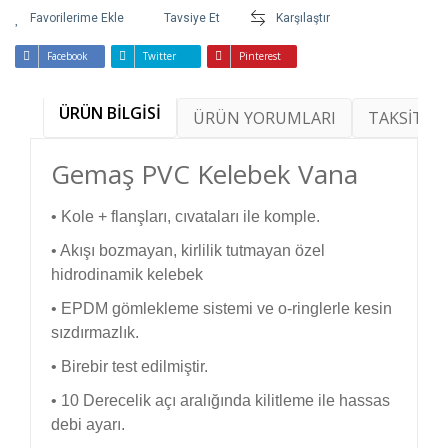
Tavsiye Et
Karşılaştır
Facebook
Twitter
Pinterest
ÜRÜN BİLGİSİ
ÜRÜN YORUMLARI
TAKSİT SE
Gemaş PVC Kelebek Vana
• Kole + flanşları, cıvataları ile komple.
• Akışı bozmayan, kirlilik tutmayan özel
hidrodinamik kelebek
• EPDM gömlekleme sistemi ve o-ringlerle kesin
sızdırmazlık.
• Birebir test edilmiştir.
• 10 Derecelik açı aralığında kilitleme ile hassas
debi ayarı.