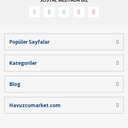
SOSYAL MEDYADA BİZ
Ürün fiyatı diğer sitelerden daha pahalı.
Bu ürüne benzer farklı alternatifler olmalı.
Popüler Sayfalar
Gönder
Kategoriler
Blog
Havuzcumarket.com