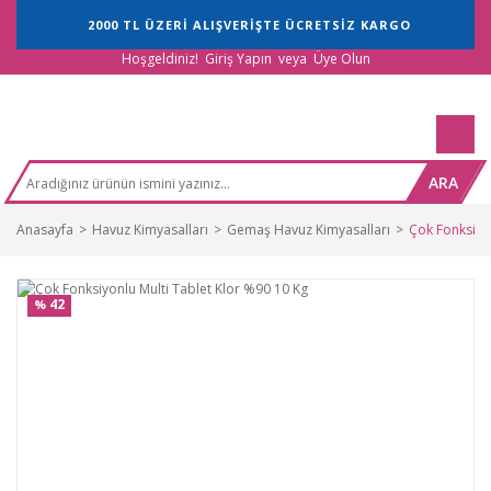
2000 TL ÜZERİ ALIŞVERİŞTE ÜCRETSİZ KARGO
Hoşgeldiniz!
Giriş Yapın
veya
Üye Olun
ARA
Anasayfa
Havuz Kimyasalları
Gemaş Havuz Kimyasalları
Çok Fonksiyo
42
%