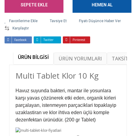
SEPETE EKLE
HEMEN AL
Tavsiye Et
Fiyatı Düşünce Haber Ver
Karşılaştır
Facebook
Twitter
Pinterest
ÜRÜN BİLGİSİ
ÜRÜN YORUMLARI
TAKSİT SE
Multi Tablet Klor 10 Kg
Havuz suyunda bakteri, mantar ile yosunlara
karşı yavas çözünerek etki eden, organik kirleri
parçalayan, istenmeyen parçaciklari topaklayip
uzaklastiran ve klor ihtiva eden üçlü komple
dezenfektan ürünüdür. (200 gr Tablet)