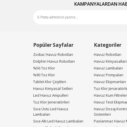
Bu ürüne benzer farklı alternatifler olmalı.
KAMPANYALARDAN HABE
Popüler Sayfalar
Kategoriler
Zodiac Havuz Robotları
Havuz Robotları
Dolphin Havuz Robotları
Havuz Kimyasalları
%56 Toz Klor
Havuz Lambaları
%90 Toz Klor
Havuz Pompaları
Tablet Klor Çeşitleri
Havuz Ekipmanları
Havuz Kimyasal Setleri
Tuz Klor Jenaratörle
Led Havuz Ampulleri
Havuz Kum Filtreler
Tuz Klor Jeneratörleri
Havuz Test Ekipman
Sıva Üstü Led Havuz
Havuz Dozaj Kontr
Lambaları
Sistemleri
Sıva Altı Led Havuz Lambaları
Paslanmaz Havuz M