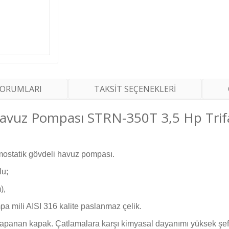
YORUMLARI
TAKSİT SEÇENEKLERİ
avuz Pompası STRN-350T 3,5 Hp Trif
rmostatik gövdeli havuz pompası.
lu;
),
a mili AISI 316 kalite paslanmaz çelik.
p kapanan kapak. Çatlamalara karşı kimyasal dayanımı yüksek şef