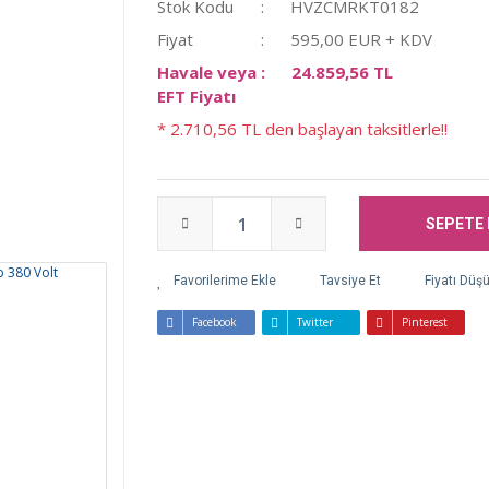
Stok Kodu
HVZCMRKT0182
Fiyat
595,00 EUR + KDV
Havale veya
24.859,56 TL
EFT Fiyatı
* 2.710,56 TL den başlayan taksitlerle!!
SEPETE 
Tavsiye Et
Fiyatı Düş
Facebook
Twitter
Pinterest