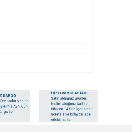
arak tarafımıza iletebilirsiniz.
HIZLI ve KOLAY İADE
Z KARGO
Satın aldığınız ürünleri
0'ye Kadar Verilen
teslim aldığınız tarihten
şleriniz Aynı Gün,
itibaren 14 Gün içerisinde
argo İle
ücretsiz ve kolayca iade
..
edebilirsiniz...