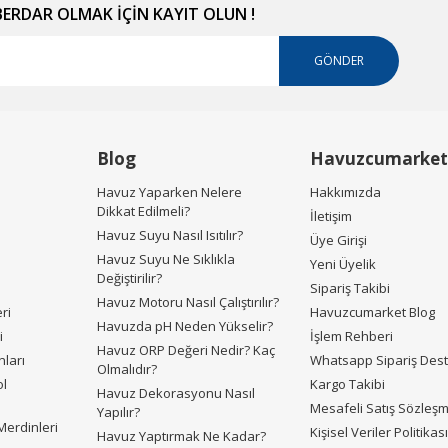
RDAR OLMAK İÇİN KAYIT OLUN !
GÖNDER
Gönder
Blog
Havuzcumarket
Havuz Yaparken Nelere
Hakkımızda
Dikkat Edilmeli?
İletişim
Havuz Suyu Nasıl Isıtılır?
Üye Girişi
Havuz Suyu Ne Sıklıkla
Yeni Üyelik
Değiştirilir?
Sipariş Takibi
Havuz Motoru Nasıl Çalıştırılır?
ri
Havuzcumarket Blog
Havuzda pH Neden Yükselir?
i
İşlem Rehberi
Havuz ORP Değeri Nedir? Kaç
ları
Whatsapp Sipariş Des
Olmalıdır?
ol
Kargo Takibi
Havuz Dekorasyonu Nasıl
Mesafeli Satış Sözleş
Yapılır?
erdinleri
Kişisel Veriler Politikas
Havuz Yaptırmak Ne Kadar?