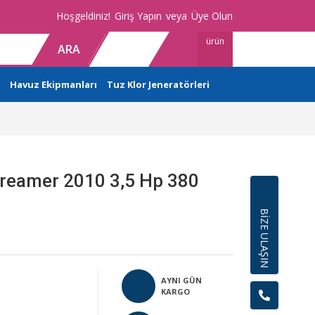
Hoşgeldiniz!
Giriş Yapın
veya
Üye Olun
ürün
ARA
Havuz Ekipmanları
Tuz Klor Jeneratörleri
reamer 2010 3,5 Hp 380
BİZE ULAŞIN
AYNI GÜN
KARGO