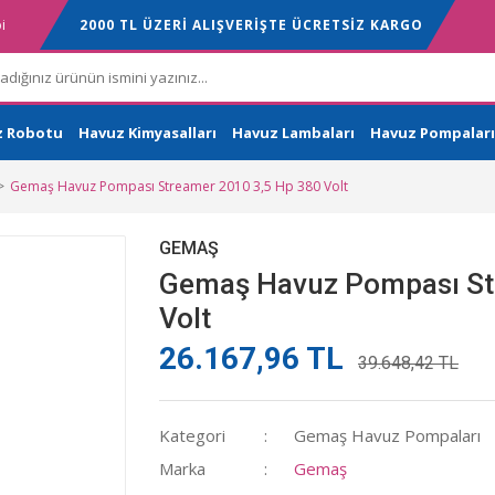
i
2000 TL ÜZERİ ALIŞVERİŞTE ÜCRETSİZ KARGO
z Robotu
Havuz Kimyasalları
Havuz Lambaları
Havuz Pompaları
Gemaş Havuz Pompası Streamer 2010 3,5 Hp 380 Volt
GEMAŞ
Gemaş Havuz Pompası St
Volt
26.167,96 TL
39.648,42 TL
Kategori
Gemaş Havuz Pompaları
Marka
Gemaş