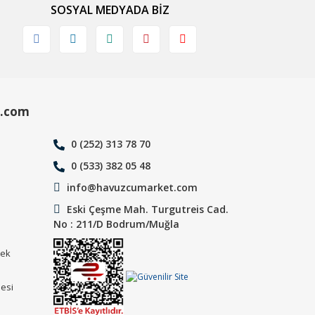
SOSYAL MEDYADA BİZ
.com
0 (252) 313 78 70
0 (533) 382 05 48
info@havuzcumarket.com
Eski Çeşme Mah. Turgutreis Cad.
No : 211/D Bodrum/Muğla
tek
mesi
ı