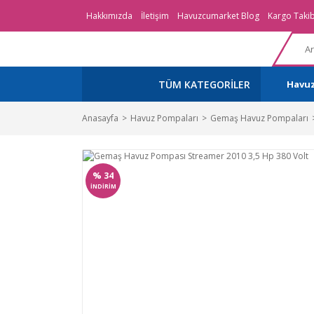
Hakkımızda
İletişim
Havuzcumarket Blog
Kargo Takib
TÜM KATEGORİLER
Havu
Anasayfa
Havuz Pompaları
Gemaş Havuz Pompaları
%
34
İNDİRİM