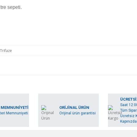
tre sepeti.
Trifaze
rında ve diğer konularda yetersiz gördüğünüz noktaları öneri formunu kullan
Bu ürüne ilk yorumu siz yapın!
ÜCRETSİ
Saat 12:0
miyor.
 MEMNUNİYETİ
ORİJİNAL ÜRÜN
Tüm Sipari
Yorum Yaz
eri Memnuniyeti
Orijinal ürün garantisi
Ücretsiz K
Kapınızda.