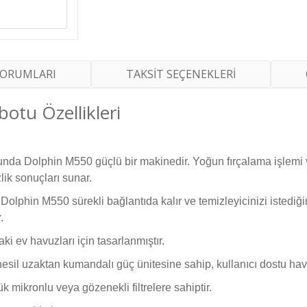
YORUMLARI
TAKSİT SEÇENEKLERİ
tu Özellikleri
nda Dolphin M550 güçlü bir makinedir. Yoğun fırçalama işlemi v
ik sonuçları sunar.
phin M550 sürekli bağlantıda kalır ve temizleyicinizi istediği
.
 ev havuzları için tasarlanmıştır.
il uzaktan kumandalı güç ünitesine sahip, kullanıcı dostu havu
ük mikronlu veya gözenekli filtrelere sahiptir.