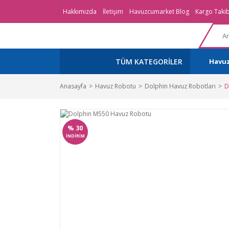
Hakkımızda
İletişim
Havuzcumarket Blog
Kargo Takib
TÜM KATEGORİLER
Havu
Anasayfa
Havuz Robotu
Dolphin Havuz Robotları
D
%
30
İNDİRİM