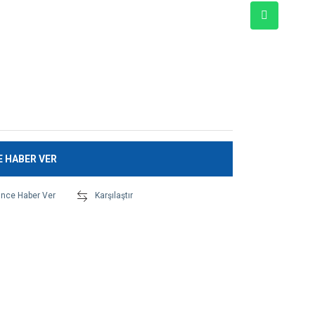
E HABER VER
ünce Haber Ver
Karşılaştır