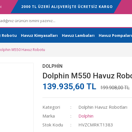
i
2000 TL ÜZERİ ALIŞVERİŞTE ÜCRETSİZ KARGO
z Robotu
Havuz Kimyasalları
Havuz Lambaları
Havuz Pompaları
olphin M550 Havuz Robotu
DOLPHIN
Dolphin M550 Havuz Rob
139.935,60 TL
199.908,00 TL
Kategori
Dolphin Havuz Robotları
Marka
Dolphin
Stok Kodu
HVZCMRKT1383