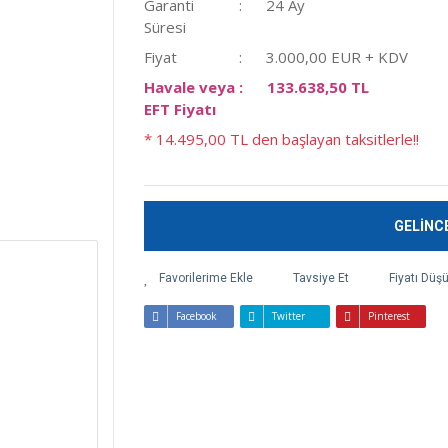
Garanti
24 Ay
Süresi
Fiyat
3.000,00 EUR + KDV
Havale veya
133.638,50 TL
EFT Fiyatı
* 14.495,00 TL den başlayan taksitlerle!!
GELİNC
Tavsiye Et
Fiyatı Düş
Facebook
Twitter
Pinterest