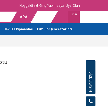
Hoşgeldiniz!
Giriş Yapın
veya
Üye Olun
ürün
ARA
Havuz Ekipmanları
Tuz Klor Jeneratörleri
otu
BİZE ULAŞIN