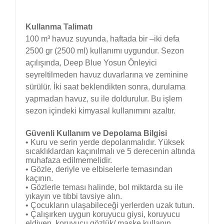
Kullanma Talimatı
100 m³ havuz suyunda, haftada bir –iki defa
2500 gr (2500 ml) kullanımı uygundur. Sezon
açılışında, Deep Blue Yosun Önleyici
seyreltilmeden havuz duvarlarına ve zeminine
sürülür. İki saat beklendikten sonra, durulama
yapmadan havuz, su ile doldurulur. Bu işlem
sezon içindeki kimyasal kullanımını azaltır.
Güvenli Kullanım ve Depolama Bilgisi
• Kuru ve serin yerde depolanmalıdır. Yüksek
sıcaklıklardan kaçınılmalı ve 5 derecenin altında
muhafaza edilmemelidir.
• Gözle, deriyle ve elbiselerle temasından
kaçının.
• Gözlerle teması halinde, bol miktarda su ile
yıkayın ve tıbbi tavsiye alın.
• Çocukların ulaşabileceği yerlerden uzak tutun.
• Çalışırken uygun koruyucu giysi, koruyucu
eldiven, koruyucu gözlük/ maske kullanın.