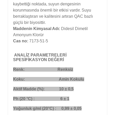
kaybettiği noktada, suyun dengesinin
korunmasında önemli bir etkisi vardır. Suyu
berraklaştıran ve kalitesini artıran QAC bazlı
güçlü bir biyosittir.
Maddenin Kimyasal Adı:
Didesil Dimetil
Amonyum Klorür
Cas no:
7173-51-5
ANALİZ PARAMETRELERİ
SPESİFİKASYON DEĞERİ
Renk: Renksiz
Koku: Amin Kokulu
Aktif Madde (%):
10 ± 0,5
Ph
(20
°C
) :
6 ± 1
Yoğunluk g/ml
(20
°C
) : 0,99
± 0,05