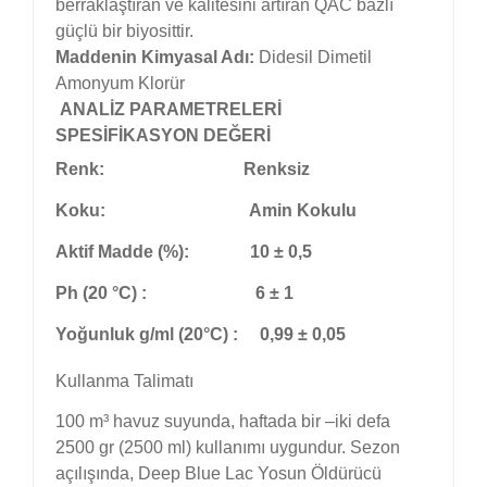
berraklaştıran ve kalitesini artıran QAC bazlı
güçlü bir biyosittir.
Maddenin Kimyasal Adı:
Didesil Dimetil
Amonyum Klorür
A
NALİZ PARAMETRELERİ
SPESİFİKASYON DEĞERİ
Renk: Renksiz
Koku: Amin Kokulu
Aktif Madde (%):
10 ± 0,5
Ph
(20
°C
) :
6 ± 1
Yoğunluk g/ml
(20
°C
) : 0,99
± 0,05
Kullanma Talimatı
100 m³ havuz suyunda, haftada bir –iki defa
2500 gr (2500 ml) kullanımı uygundur. Sezon
açılışında, Deep Blue Lac Yosun Öldürücü