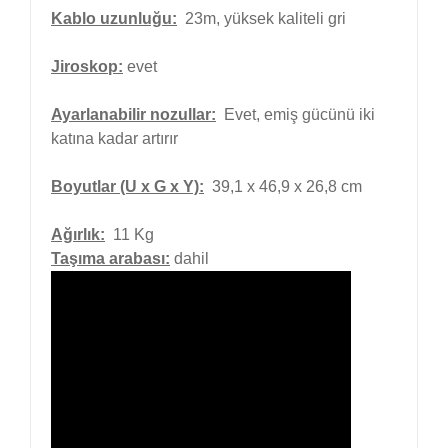
Kablo uzunluğu:
23m, yüksek kaliteli gri
Jiroskop:
evet
Ayarlanabilir nozullar:
Evet, emiş gücünü iki
katına kadar artırır
Boyutlar (U x G x Y):
39,1 x 46,9 x 26,8 cm
Ağırlık:
11 Kg
Taşıma arabası:
dahil