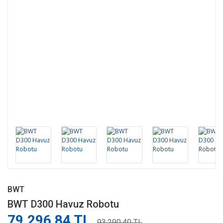
BWT
BWT D300 Havuz Robotu
79.296,84 TL
93.290,40 TL