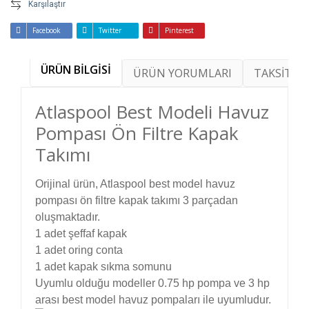
Karşılaştır
Facebook
Twitter
Pinterest
ÜRÜN BİLGİSİ
ÜRÜN YORUMLARI
TAKSİT SE
Atlaspool Best Modeli Havuz
Pompası Ön Filtre Kapak
Takımı
Orijinal ürün, Atlaspool best model havuz
pompası ön filtre kapak takımı 3 parçadan
oluşmaktadır.
1 adet şeffaf kapak
1 adet oring conta
1 adet kapak sıkma somunu
Uyumlu olduğu modeller 0.75 hp pompa ve 3 hp
arası best model havuz pompaları ile uyumludur.