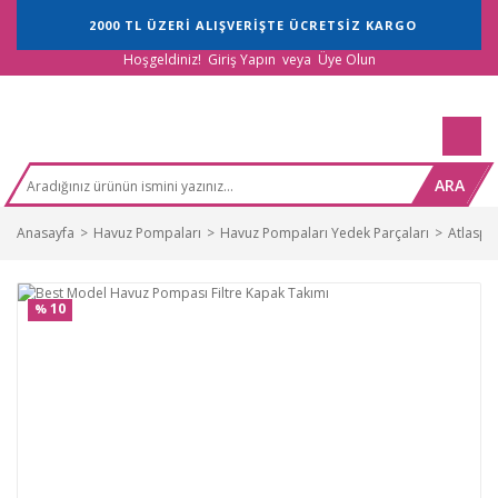
2000 TL ÜZERİ ALIŞVERİŞTE ÜCRETSİZ KARGO
Hoşgeldiniz!
Giriş Yapın
veya
Üye Olun
ARA
Anasayfa
Havuz Pompaları
Havuz Pompaları Yedek Parçaları
Atlaspo
10
%