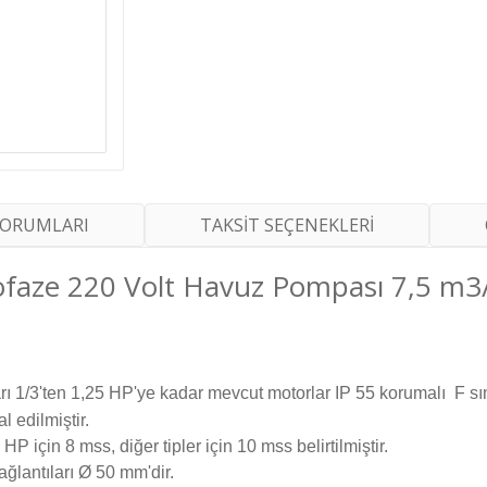
YORUMLARI
TAKSİT SEÇENEKLERİ
ofaze 220 Volt Havuz Pompası 7,5 m3
rı
1/3'ten 1,25 HP'ye kadar mevcut motorlar IP 55 korumalı
F sı
 edilmiştir.
P için 8 mss, diğer tipler için 10 mss belirtilmiştir.
bağlantıları Ø 50 mm'dir.