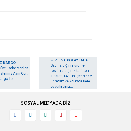
arak tarafımıza iletebilirsiniz.
HIZLI ve KOLAY İADE
Z KARGO
Satın aldığınız ürünleri
0'ye Kadar Verilen
teslim aldığınız tarihten
şleriniz Aynı Gün,
itibaren 14 Gün içerisinde
argo İle
ücretsiz ve kolayca iade
..
edebilirsiniz...
SOSYAL MEDYADA BİZ