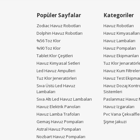
Popüler Sayfalar
Kategoriler
Zodiac Havuz Robotları
Havuz Robotları
Dolphin Havuz Robotları
Havuz Kimyasalları
%56 Toz Klor
Havuz Lambaları
%90 Toz Klor
Havuz Pompaları
Tablet Klor Çeşitleri
Havuz Ekipmanları
Havuz Kimyasal Setleri
Tuz Klor Jenaratörle
Led Havuz Ampulleri
Havuz Kum Filtreler
Tuz Klor Jeneratörleri
Havuz Test Ekipman
Sıva Üstü Led Havuz
Havuz Dozaj Kontr
Lambaları
Sistemleri
Sıva Altı Led Havuz Lambaları
Paslanmaz Havuz M
Havuz Elektrik Panoları
Havuz Izgaraları
Havuz Lamba Trafoları
Pvc Vana Çekvalfle
Gemaş Havuz Pompaları
Şişme Jakuzi
Astral Havuz Pompaları
Nozbart Havuz Pompaları