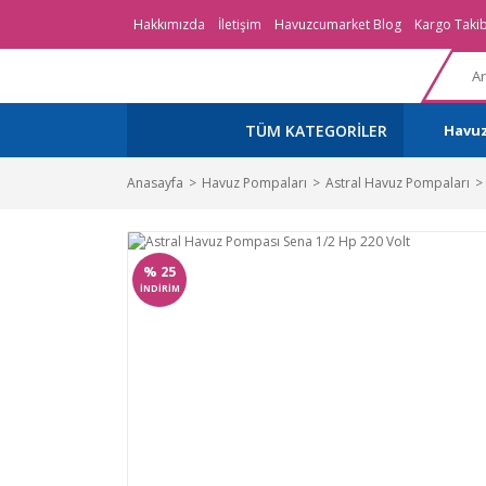
Hakkımızda
İletişim
Havuzcumarket Blog
Kargo Takib
TÜM KATEGORİLER
Havu
Anasayfa
Havuz Pompaları
Astral Havuz Pompaları
%
25
İNDİRİM