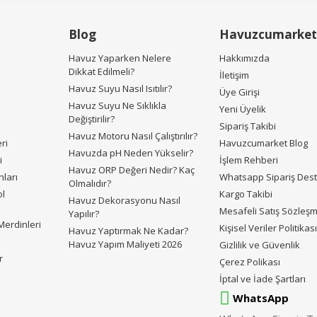
Gönder
Blog
Havuzcumarket
Havuz Yaparken Nelere
Hakkımızda
Dikkat Edilmeli?
İletişim
Havuz Suyu Nasıl Isıtılır?
Üye Girişi
Havuz Suyu Ne Sıklıkla
Yeni Üyelik
Değiştirilir?
Sipariş Takibi
Havuz Motoru Nasıl Çalıştırılır?
ri
Havuzcumarket Blog
Havuzda pH Neden Yükselir?
i
İşlem Rehberi
Havuz ORP Değeri Nedir? Kaç
ları
Whatsapp Sipariş Des
Olmalıdır?
ol
Kargo Takibi
Havuz Dekorasyonu Nasıl
Mesafeli Satış Sözleş
Yapılır?
erdinleri
Kişisel Veriler Politikas
Havuz Yaptırmak Ne Kadar?
Havuz Yapım Maliyeti 2026
Gizlilik ve Güvenlik
r
Çerez Polikası
İptal ve İade Şartları
WhatsApp