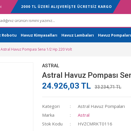
i
2000 TL ÜZERİ ALIŞVERİŞTE ÜCRETSİZ KARGO
z Robotu
Havuz Kimyasalları
Havuz Lambaları
Havuz Pompaları
Astral Havuz Pompası Sena 1/2 Hp 220 Volt
ASTRAL
Astral Havuz Pompası Sen
24.926,03 TL
33.234,71 TL
Kategori
Astral Havuz Pompaları
Marka
Astral
Stok Kodu
HVZCMRKT0116