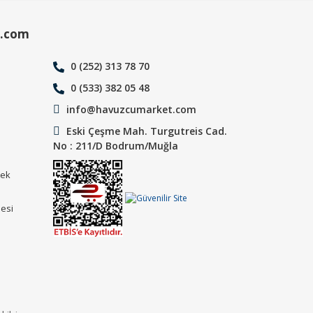
.com
0 (252) 313 78 70
0 (533) 382 05 48
info@havuzcumarket.com
Eski Çeşme Mah. Turgutreis Cad.
No : 211/D Bodrum/Muğla
tek
mesi
ı