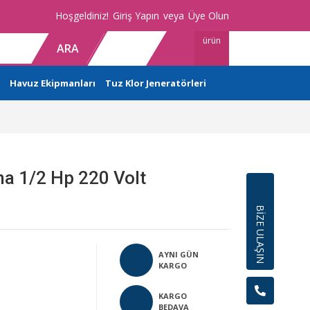
Hoşgeldiniz!
Giriş Yapın
veya
Üye Olun
ürün
ARA
Havuz Ekipmanları
Tuz Klor Jeneratörleri
a 1/2 Hp 220 Volt
BİZE ULAŞIN
AYNI GÜN
KARGO
KARGO
BEDAVA