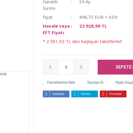
Garanti
24 Ay
Süresi
Fiyat
498,75 EUR + KDV
Havale veya
23.928,99 TL
EFT Fiyatı
* 2.581,92 TL den başlayan taksitlerle!!
SEPETE 
Tavsiye Et
Fiyatı Düş
Facebook
Twitter
Pinterest