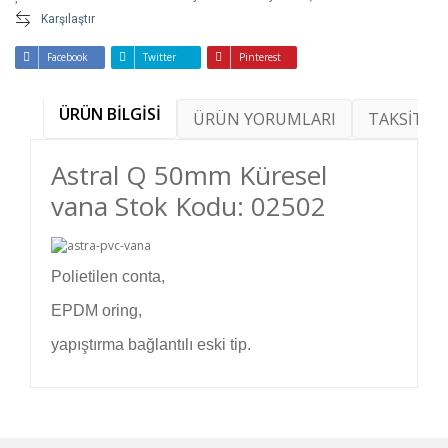
Karşılaştır
Facebook
Twitter
Pinterest
ÜRÜN BİLGİSİ
ÜRÜN YORUMLARI
TAKSİT SE
Astral Q 50mm Küresel
vana Stok Kodu: 02502
Polietilen conta,
EPDM oring,
yapıştırma bağlantılı eski tip.
Bu ürünün fiyat bilgisi, resim, ürün açıklamalarında
ve diğer konularda yetersiz gördüğünüz noktaları