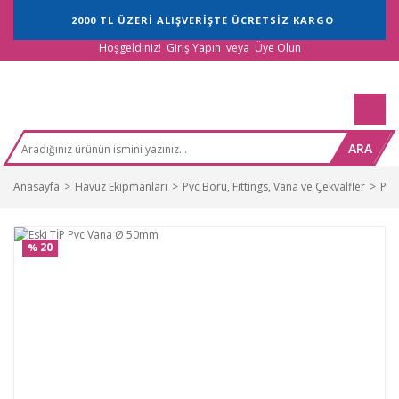
2000 TL ÜZERİ ALIŞVERİŞTE ÜCRETSİZ KARGO
Hoşgeldiniz!
Giriş Yapın
veya
Üye Olun
ARA
Anasayfa
Havuz Ekipmanları
Pvc Boru, Fittings, Vana ve Çekvalfler
Pvc
20
%