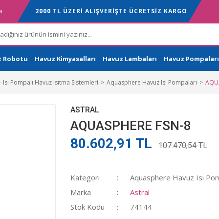
i
2000 TL ÜZERİ ALIŞVERİŞTE ÜCRETSİZ KARGO
z Robotu
Havuz Kimyasalları
Havuz Lambaları
Havuz Pompaları
Isı Pompalı Havuz Isıtma Sistemleri
Aquasphere Havuz Isı Pompaları
AQUA
ASTRAL
AQUASPHERE FSN-8
80.602,91 TL
107.470,54 TL
Kategori
Aquasphere Havuz Isı Pom
Marka
Astral
Stok Kodu
74144