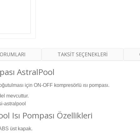
YORUMLARI
TAKSİT SEÇENEKLERİ
ası AstralPool
oğutulması için ON-OFF kompresörlü ısı pompası.
el mevcuttur.
l Isı Pompası Özellikleri
 ABS üst kapak.