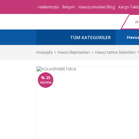
Hakkımızda
İletişim
Havuzcumarket Blog
Kargo Takib
TÜM KATEGORİLER
Havu
Anasayfa
Havuz Ekipmanları
Havuz Isıtma Sistemleri
%
25
İNDİRİM