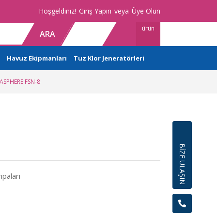
Hoşgeldiniz!
Giriş Yapın
veya
Üye Olun
ürün
ARA
Havuz Ekipmanları
Tuz Klor Jeneratörleri
SPHERE FSN-8
BİZE ULAŞIN
paları