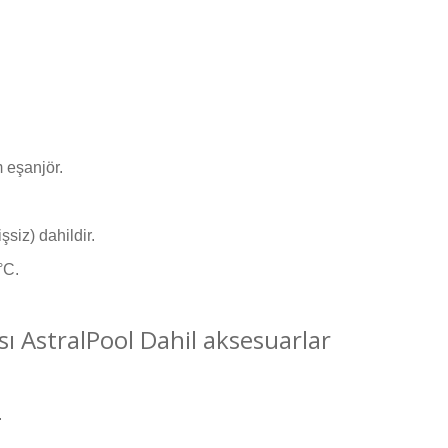
 eşanjör.
şsiz) dahildir.
°C.
ı AstralPool Dahil aksesuarlar
.