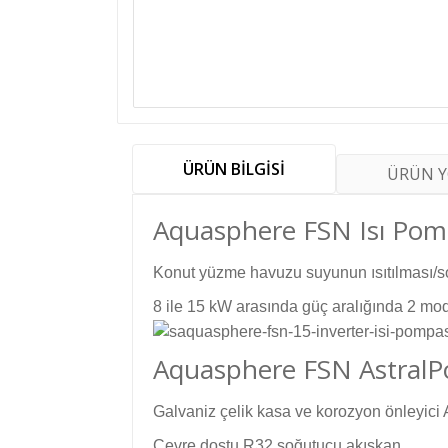
ÜRÜN BİLGİSİ
ÜRÜN 
Aquasphere FSN Isı Pomp
Konut yüzme havuzu suyunun ısıtılması/s
8 ile 15 kW arasında güç aralığında 2 mod
Aquasphere FSN AstralPoo
Galvaniz çelik kasa ve korozyon önleyici
Çevre dostu R32 soğutucu akışkan.