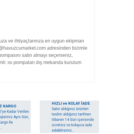
uza ve ihtiyaçlarınıza en uygun ekipman
nfo@havuzcumarket.com adresinden bizimle
pompasını satın almayı seçerseniz,
mli: ısı pompaları dış mekanda kurulum
arak tarafımıza iletebilirsiniz.
HIZLI ve KOLAY İADE
Z KARGO
Satın aldığınız ürünleri
0'ye Kadar Verilen
teslim aldığınız tarihten
şleriniz Aynı Gün,
itibaren 14 Gün içerisinde
argo İle
ücretsiz ve kolayca iade
..
edebilirsiniz...