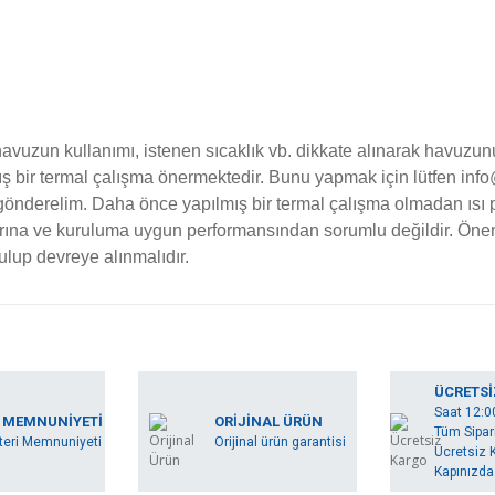
zun kullanımı, istenen sıcaklık vb. dikkate alınarak havuzun
ış bir termal çalışma önermektedir. Bunu yapmak için lütfen i
gönderelim. Daha önce yapılmış bir termal çalışma olmadan ısı 
arına ve kuruluma uygun performansından sorumlu değildir. Öne
rulup devreye alınmalıdır.
rında ve diğer konularda yetersiz gördüğünüz noktaları öneri formunu kullan
Bu ürüne ilk yorumu siz yapın!
ÜCRETSİ
Saat 12:0
miyor.
 MEMNUNİYETİ
ORİJİNAL ÜRÜN
Tüm Sipari
Yorum Yaz
eri Memnuniyeti
Orijinal ürün garantisi
Ücretsiz K
Kapınızda.