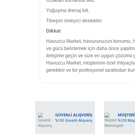
Uzaktan kumanda seti.
Yoğuşma drenaj kiti.
Titreşim önleyici destekler.
Dikkat
Havuzcu Market, havuzunuzun konumu, havu
ve gücü belirlemek için daha önce yapılm
iletişime geçin ve size en uygun çözümü 
Havuzcu Market, müşterinin özel ihtiyaçl
gerektirir ve bir profesyonel tarafından ku
Bu ürünün fiyat bilgisi, resim, ürün açıklamala
Görüş ve önerileriniz için teşekkür ederiz.
Ürün resmi kalitesiz, bozuk veya görüntülene
GÜVENLİ ALIŞVERİŞ
MÜŞTERİ
%100 Güvenli Alışveriş
%100 Müşt
Ürün açıklamasında eksik bilgiler bulunuyor.
Ürün bilgilerinde hatalar bulunuyor.