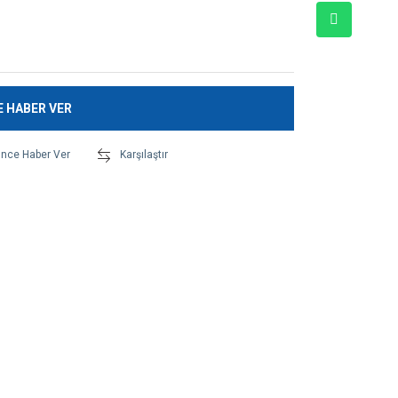
E HABER VER
ünce Haber Ver
Karşılaştır