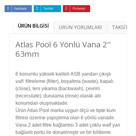
Facebook
Twitter
Pinterest
ÜRÜN BİLGİSİ
ÜRÜN YORUMLARI
TAKSİT SE
Atlas Pool 6 Yönlü Vana 2''
63mm
6 konumlu yüksek kaliteli ASB yandan çıkışlı
valf: filtreleme (filter), boşaltma (waste), kapalı
(close), ters yıkama (backwash), çevrim
(recırculate), durulama (rinse) olarak altı
konumdan oluşmaktadır.
Ürün Atlas Pool marka uygun ölçü ve tipte kum
filtresi üzerine yapıştırma olan 6 yönlü vanadır.
Vana 2 adet filtre bağlantısı 3 adet çoklu walf yan
bağlantı portu ile donatılmıştır ve bir kilitleme