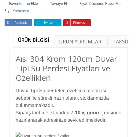
Tavsiye Et
Fiyatı Düşünce Haber Ver
Karşılaştır
Facebook
Twitter
Pinterest
ÜRÜN BİLGİSİ
ÜRÜN YORUMLARI
TAKSİT SE
Aısı 304 Krom 120cm Duvar
Tipi Su Perdesi Fiyatları ve
Özellikleri
Duvar Tipi Su perdeleri özel imalat olması
sebebi ile sürekli hazır olarak stoklarımızda
bulunmamaktadır.
Sipariş tarihine istinaden
7-10 iş günü
içerisinde
hazırlanarak adresinize sevk edilmektedir.