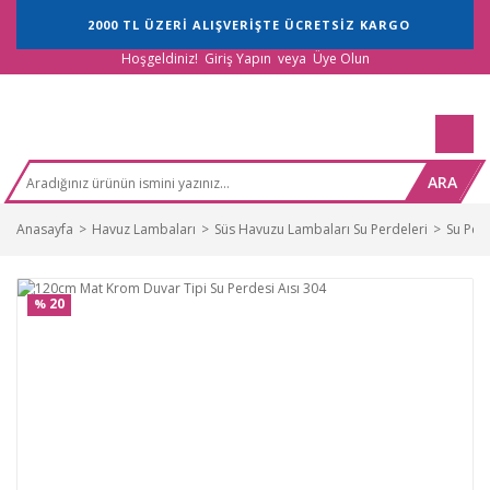
2000 TL ÜZERİ ALIŞVERİŞTE ÜCRETSİZ KARGO
Hoşgeldiniz!
Giriş Yapın
veya
Üye Olun
ARA
Anasayfa
Havuz Lambaları
Süs Havuzu Lambaları Su Perdeleri
Su Perd
20
%