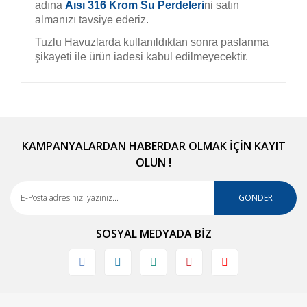
adına
Aısı 316 Krom Su Perdeleri
ni satın
almanızı tavsiye ederiz.
Tuzlu Havuzlarda kullanıldıktan sonra paslanma
şikayeti ile ürün iadesi kabul edilmeyecektir.
Bu ürünün fiyat bilgisi, resim, ürün açıklamalarında
ve diğer konularda yetersiz gördüğünüz noktaları
Bu ürüne ilk yorumu siz yapın!
öneri formunu kullanarak tarafımıza iletebilirsiniz.
Görüş ve önerileriniz için teşekkür ederiz.
KAMPANYALARDAN HABERDAR OLMAK İÇİN KAYIT
OLUN !
Yorum Yaz
Ürün resmi kalitesiz, bozuk veya görüntülenemiyor.
Ürün açıklamasında eksik bilgiler bulunuyor.
GÖNDER
Ürün bilgilerinde hatalar bulunuyor.
SOSYAL MEDYADA BİZ
Ürün fiyatı diğer sitelerden daha pahalı.
Bu ürüne benzer farklı alternatifler olmalı.