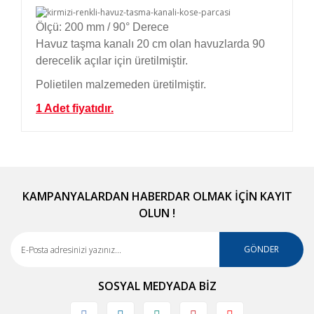
Ölçü: 200 mm / 90
°
Derece
Havuz taşma kanalı 20 cm olan havuzlarda 90
derecelik açılar için üretilmiştir.
Polietilen malzemeden üretilmiştir.
1 Adet fiyatıdır.
Bu ürünün fiyat bilgisi, resim, ürün açıklamalarında
ve diğer konularda yetersiz gördüğünüz noktaları
Bu ürüne ilk yorumu siz yapın!
öneri formunu kullanarak tarafımıza iletebilirsiniz.
Görüş ve önerileriniz için teşekkür ederiz.
KAMPANYALARDAN HABERDAR OLMAK İÇİN KAYIT
OLUN !
Yorum Yaz
Ürün resmi kalitesiz, bozuk veya görüntülenemiyor.
Ürün açıklamasında eksik bilgiler bulunuyor.
GÖNDER
Ürün bilgilerinde hatalar bulunuyor.
SOSYAL MEDYADA BİZ
Ürün fiyatı diğer sitelerden daha pahalı.
Bu ürüne benzer farklı alternatifler olmalı.