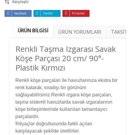
Karşılaştır
Facebook
Twitter
Pinterest
ÜRÜN BİLGİSİ
ÜRÜN YORUMLARI
TAKSİT SE
Renkli Taşma Izgarası Savak
Köşe Parçası 20 cm/ 90°-
Plastik Kırmızı
Renkli köşe parçaları ile havuzlarınıza ekstra bir
renk katarak, sıradışı bir görünüm
sağlayabilirsiniz.Renkli ızgara köşe parçaları,
taşma sistemli havuzlarda savak ızgaralarının
köşe birleşimlerinde kullanılan tamamlayıcı
parçalardır.
İhtiyaçlar doğrultusunda farklı açıları
karşılayacak şekilde üretilirler.