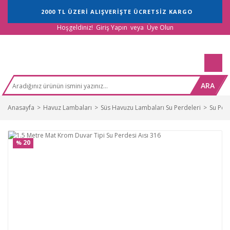
2000 TL ÜZERİ ALIŞVERİŞTE ÜCRETSİZ KARGO
Hoşgeldiniz!
Giriş Yapın
veya
Üye Olun
ARA
Anasayfa
Havuz Lambaları
Süs Havuzu Lambaları Su Perdeleri
Su Perd
20
%