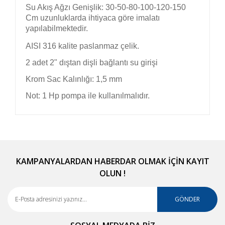
Su Akış Ağzı Genişlik: 30-50-80-100-120-150
Cm uzunluklarda ihtiyaca göre imalatı
yapılabilmektedir.
AISI 316 kalite paslanmaz çelik.
2 adet 2" dıştan dişli bağlantı su girişi
Krom Sac Kalınlığı: 1,5 mm
Not: 1 Hp pompa ile kullanılmalıdır.
Bu ürünün fiyat bilgisi, resim, ürün açıklamalarında
ve diğer konularda yetersiz gördüğünüz noktaları
Bu ürüne ilk yorumu siz yapın!
öneri formunu kullanarak tarafımıza iletebilirsiniz.
Görüş ve önerileriniz için teşekkür ederiz.
KAMPANYALARDAN HABERDAR OLMAK İÇİN KAYIT
OLUN !
Yorum Yaz
Ürün resmi kalitesiz, bozuk veya görüntülenemiyor.
Ürün açıklamasında eksik bilgiler bulunuyor.
GÖNDER
Ürün bilgilerinde hatalar bulunuyor.