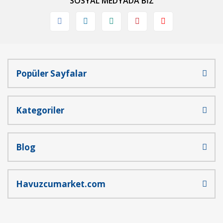
SOSYAL MEDYADA BİZ
Ürün fiyatı diğer sitelerden daha pahalı.
Bu ürüne benzer farklı alternatifler olmalı.
Popüler Sayfalar
Gönder
Kategoriler
Blog
Havuzcumarket.com