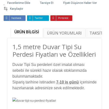
Tavsiye Et
Fiyatı Düşünce Haber Ver
Karşılaştır
Facebook
Twitter
Pinterest
ÜRÜN BİLGİSİ
ÜRÜN YORUMLARI
TAKSİT SE
1,5 metre Duvar Tipi Su
Perdesi Fiyatları ve Özellikleri
Duvar Tipi Su perdeleri özel imalat olması
sebebi ile sürekli hazır olarak stoklarımızda
bulunmamaktadır.
Sipariş tarihine istinaden
7-10 iş günü
içerisinde
hazırlanarak adresinize sevk edilmektedir.