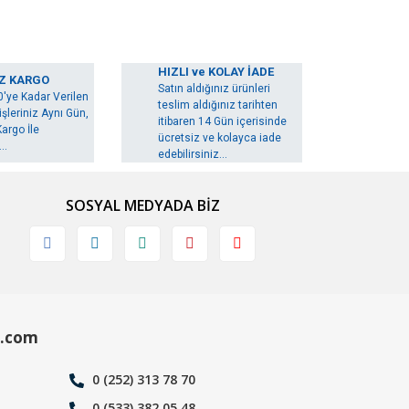
HIZLI ve KOLAY İADE
Z KARGO
Satın aldığınız ürünleri
0'ye Kadar Verilen
teslim aldığınız tarihten
şleriniz Aynı Gün,
itibaren 14 Gün içerisinde
argo İle
ücretsiz ve kolayca iade
..
edebilirsiniz...
SOSYAL MEDYADA BİZ
.com
0 (252) 313 78 70
0 (533) 382 05 48