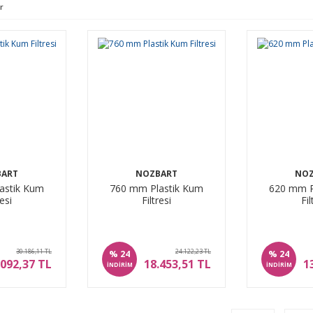
r
BART
NOZBART
NOZ
astik Kum
760 mm Plastik Kum
620 mm P
resi
Filtresi
Fil
30.186,11 TL
24.122,23 TL
%
%
24
24
.092,37 TL
18.453,51 TL
1
İNDİRİM
İNDİRİM