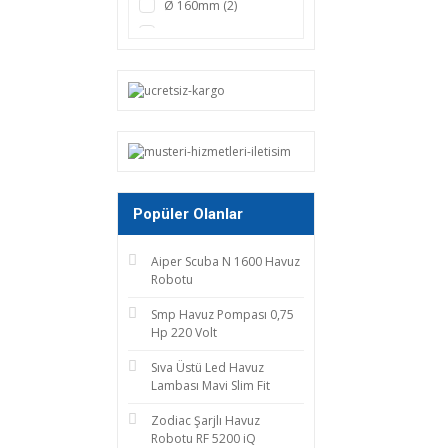
Ø 160mm (2)
Ø 200mm (2)
Ø 90mm (2)
Ø 63mm (1)
Ø 75mm (1)
Popüler Olanlar
Aiper Scuba N 1600 Havuz
Robotu
Smp Havuz Pompası 0,75
Hp 220 Volt
Sıva Üstü Led Havuz
Lambası Mavi Slim Fit
Zodiac Şarjlı Havuz
Robotu RF 5200 iQ