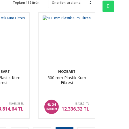
Toplam 112 ürün
BART
NOZBART
lastik Kum
500 mm Plastik Kum
tresi
Filtresi
18.058,36 TL
16.125,91 TL
%
24
3.814,64 TL
12.336,32 TL
İNDİRİM