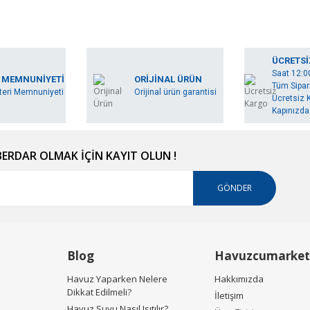
ÜCRETSİ
Saat 12:0
 MEMNUNİYETİ
ORİJİNAL ÜRÜN
Tüm Sipari
eri Memnuniyeti
Orijinal ürün garantisi
Ücretsiz K
Kapınızda.
RDAR OLMAK İÇİN KAYIT OLUN !
GÖNDER
Blog
Havuzcumarket
Havuz Yaparken Nelere
Hakkımızda
Dikkat Edilmeli?
İletişim
Havuz Suyu Nasıl Isıtılır?