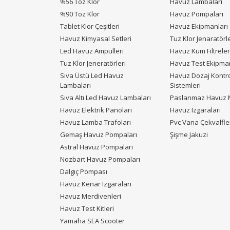
%56 Toz Klor
Havuz Lambaları
%90 Toz Klor
Havuz Pompaları
Tablet Klor Çeşitleri
Havuz Ekipmanları
Havuz Kimyasal Setleri
Tuz Klor Jenaratörle
Led Havuz Ampulleri
Havuz Kum Filtreler
Tuz Klor Jeneratörleri
Havuz Test Ekipman
Sıva Üstü Led Havuz
Havuz Dozaj Kontr
Lambaları
Sistemleri
Sıva Altı Led Havuz Lambaları
Paslanmaz Havuz M
Havuz Elektrik Panoları
Havuz Izgaraları
Havuz Lamba Trafoları
Pvc Vana Çekvalfle
Gemaş Havuz Pompaları
Şişme Jakuzi
Astral Havuz Pompaları
Nozbart Havuz Pompaları
Dalgıç Pompası
Havuz Kenar Izgaraları
Havuz Merdivenleri
Havuz Test Kitleri
Yamaha SEA Scooter