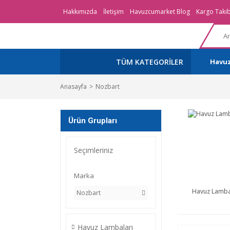
Hakkımızda
İletişim
Havuzcumarket Blog
Kargo Takib
TÜM KATEGORİLER
Havu
Anasayfa
Nozbart
Ürün Grupları
Seçimleriniz
Marka
Havuz Lamba
Nozbart
Havuz Lambaları