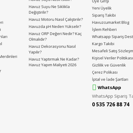
Üye Girişi
Havuz Suyu Ne Sıklıkla
Yeni Üyelik
Değiştirilir?
Sipariş Takibi
Havuz Motoru Nasıl Çalıştırılır?
ri
Havuzcumarket Blog
Havuzda pH Neden Yükselir?
i
İşlem Rehberi
Havuz ORP Değeri Nedir? Kaç
ları
Whatsapp Sipariş Des
Olmalıdır?
ol
Kargo Takibi
Havuz Dekorasyonu Nasıl
Mesafeli Satış Sözleş
Yapılır?
erdinleri
Kişisel Veriler Politikas
Havuz Yaptırmak Ne Kadar?
Havuz Yapım Maliyeti 2026
Gizlilik ve Güvenlik
r
Çerez Polikası
İptal ve İade Şartları
WhatsApp
WhatsApp Sipariş Ta
0 535 726 88 74