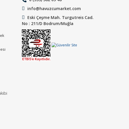
info@havuzcumarket.com
Eski Çeşme Mah. Turgutreis Cad.
No : 211/D Bodrum/Muğla
tek
mesi
ı
kibi