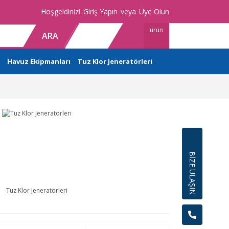
Hoşgeldiniz!
Giriş Yapın
veya
Üye Olun
ürün
ARA
Havuz Ekipmanları
Tuz Klor Jeneratörleri
BİZE ULAŞIN
Tuz Klor Jeneratörleri