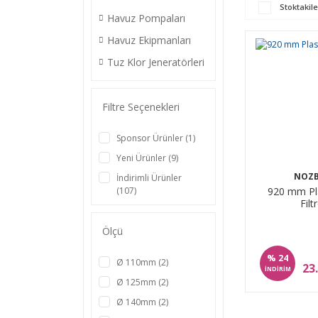
Stoktakile
Havuz Pompaları
Havuz Ekipmanları
Tuz Klor Jeneratörleri
Filtre Seçenekleri
Sponsor Ürünler (1)
Yeni Ürünler (9)
NOZ
İndirimli Ürünler
(107)
920 mm Pl
Filt
Ölçü
%
24
Ø 110mm (2)
23
İNDİRİM
Ø 125mm (2)
Ø 140mm (2)