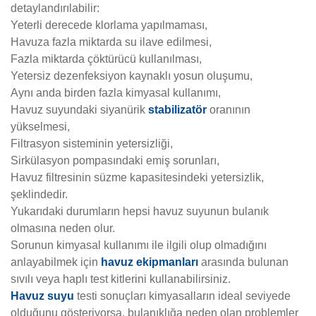
detaylandırılabilir:
Yeterli derecede klorlama yapılmaması,
Havuza fazla miktarda su ilave edilmesi,
F
azla miktarda çöktürücü kullanılması,
Yetersiz dezenfeksiyon kaynaklı yosun oluşumu,
Aynı anda birden fazla kimyasal kullanımı,
Havuz suyundaki siyanürik
stabilizatör
oranının
yükselmesi,
Filtrasyon sisteminin yetersizliği,
Sirkülasyon pompasındaki emiş sorunları,
Havuz filtresinin süzme kapasitesindeki yetersizlik,
şeklindedir.
Yukarıdaki durumların hepsi havuz suyunun bulanık
olmasına neden olur.
Sorunun kimyasal kullanımı ile ilgili olup olmadığını
anlayabilmek için
havuz ekipmanları
arasında bulunan
sıvılı veya haplı test kitlerini kullanabilirsiniz.
Havuz suyu
testi sonuçları kimyasalların ideal seviyede
olduğunu gösteriyorsa, bulanıklığa neden olan problemler